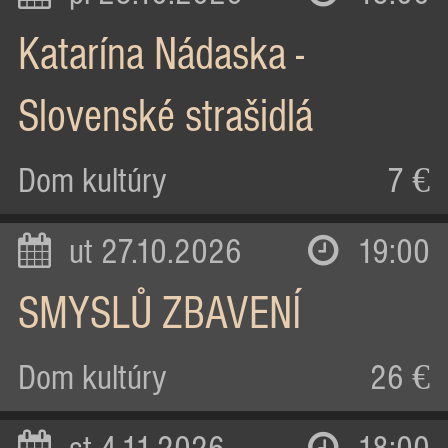
Katarína Nádaska -
Slovenské strašidlá
Dom kultúry
7 €
ut 27.10.2026
19:00
SMYSLŮ ZBAVENÍ
Dom kultúry
26 €