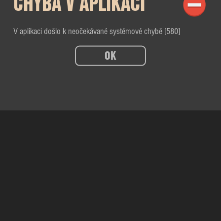
CHYBA V APLIKACI
V aplikaci došlo k neočekávané systémové chybě [580]
OK