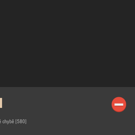
I
é chybě [580]