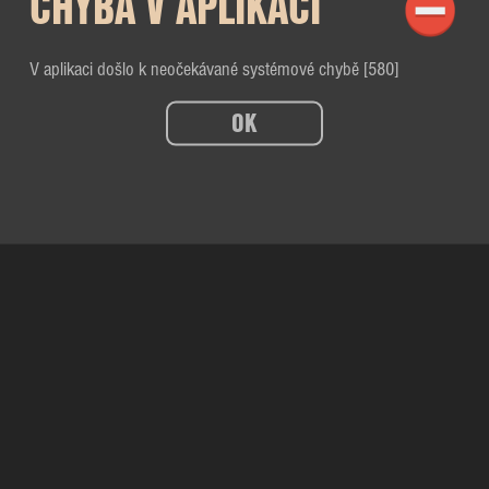
CHYBA V APLIKACI
V aplikaci došlo k neočekávané systémové chybě [580]
OK