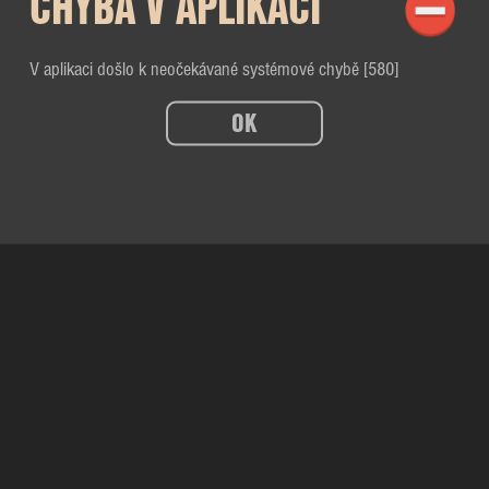
CHYBA V APLIKACI
V aplikaci došlo k neočekávané systémové chybě [580]
OK