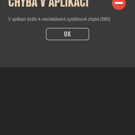
CHYBA V APLIKACI
V aplikaci došlo k neočekávané systémové chybě [580]
OK