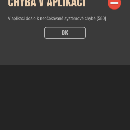
CHYBA V APLIKACI
V aplikaci došlo k neočekávané systémové chybě [580]
OK