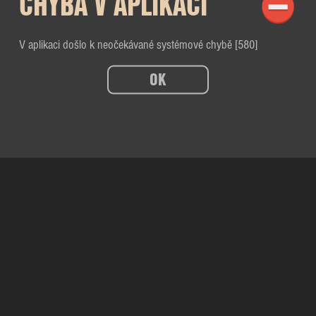
CHYBA V APLIKACI
V aplikaci došlo k neočekávané systémové chybě [580]
OK