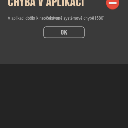
CHYBA V APLIKACI
V aplikaci došlo k neočekávané systémové chybě [580]
OK