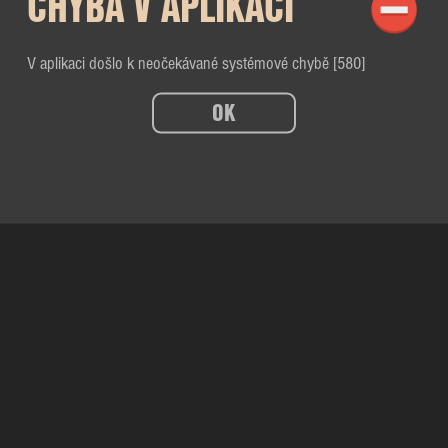
CHYBA V APLIKACI
V aplikaci došlo k neočekávané systémové chybě [580]
OK