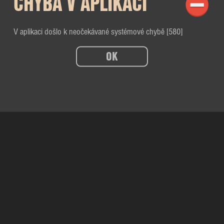
CHYBA V APLIKACI
V aplikaci došlo k neočekávané systémové chybě [580]
OK