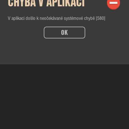
CHYBA V APLIKACI
V aplikaci došlo k neočekávané systémové chybě [580]
OK