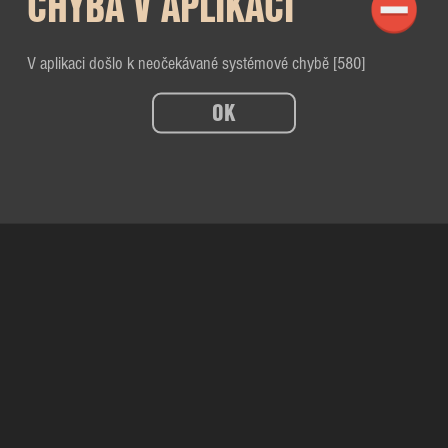
CHYBA V APLIKACI
V aplikaci došlo k neočekávané systémové chybě [580]
OK