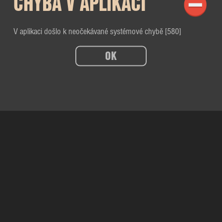
CHYBA V APLIKACI
V aplikaci došlo k neočekávané systémové chybě [580]
OK