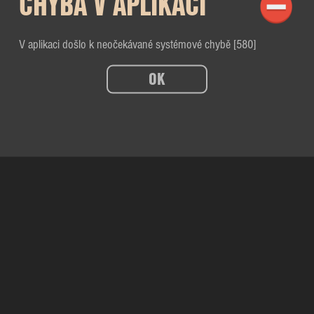
CHYBA V APLIKACI
V aplikaci došlo k neočekávané systémové chybě [580]
OK