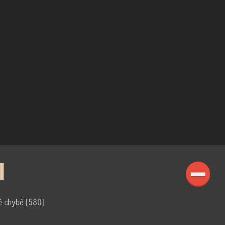
I
é chybě [580]