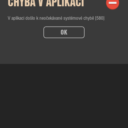
CHYBA V APLIKACI
V aplikaci došlo k neočekávané systémové chybě [580]
OK