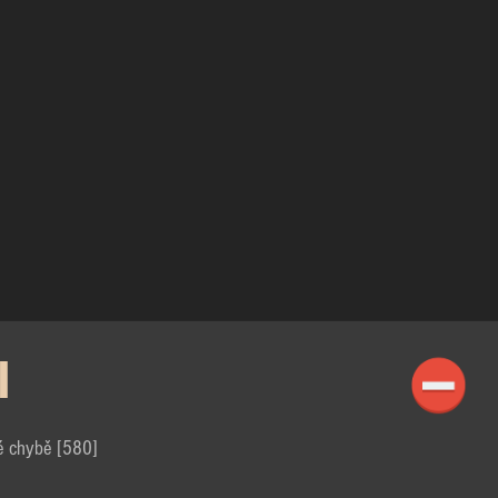
I
é chybě [580]