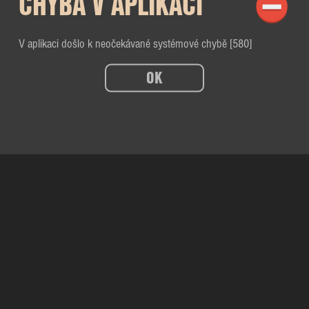
CHYBA V APLIKACI
V aplikaci došlo k neočekávané systémové chybě [580]
OK