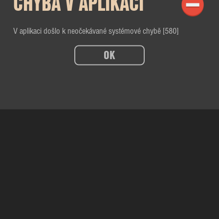
CHYBA V APLIKACI
V aplikaci došlo k neočekávané systémové chybě [580]
OK