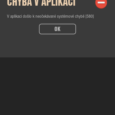
CHYBA V APLIKACI
V aplikaci došlo k neočekávané systémové chybě [580]
OK