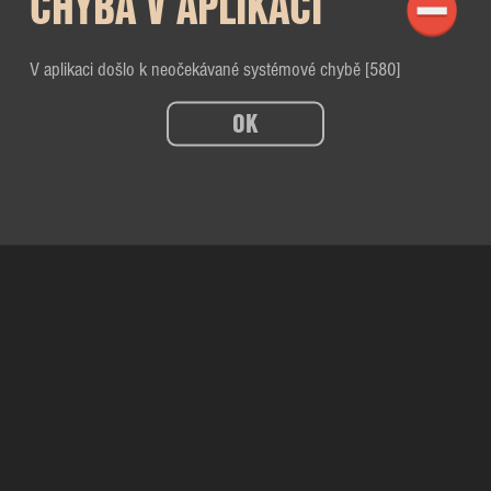
CHYBA V APLIKACI
V aplikaci došlo k neočekávané systémové chybě [580]
OK