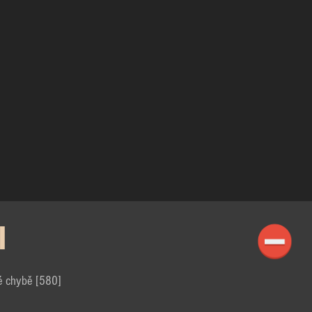
I
é chybě [580]