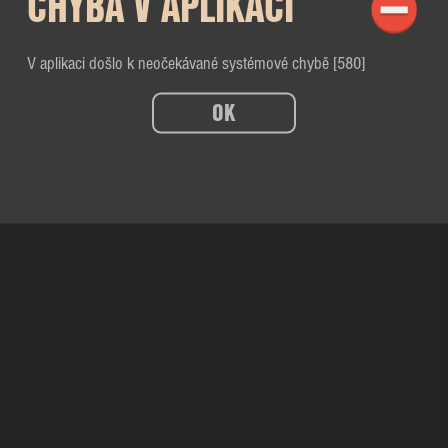
CHYBA V APLIKACI
V aplikaci došlo k neočekávané systémové chybě [580]
OK