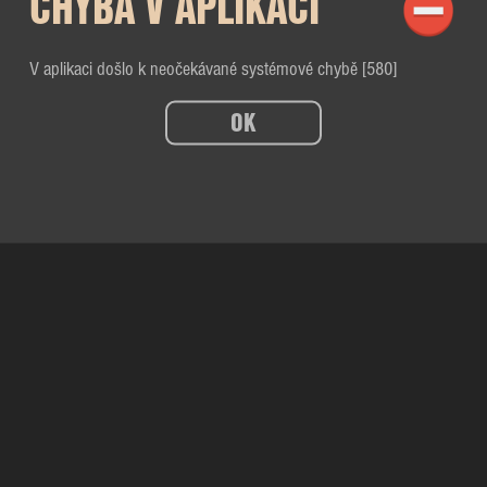
CHYBA V APLIKACI
V aplikaci došlo k neočekávané systémové chybě [580]
OK