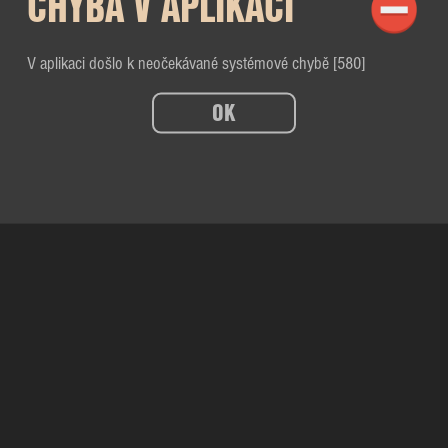
CHYBA V APLIKACI
V aplikaci došlo k neočekávané systémové chybě [580]
OK