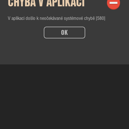
CHYBA V APLIKACI
V aplikaci došlo k neočekávané systémové chybě [580]
OK