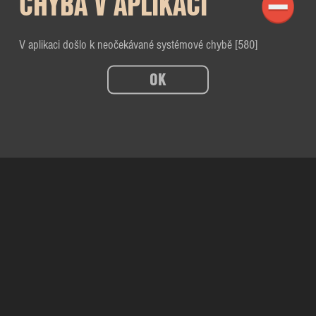
CHYBA V APLIKACI
V aplikaci došlo k neočekávané systémové chybě [580]
OK