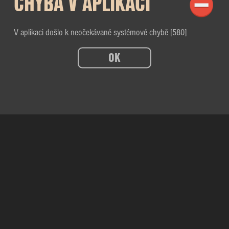
CHYBA V APLIKACI
V aplikaci došlo k neočekávané systémové chybě [580]
OK