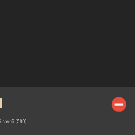
I
é chybě [580]