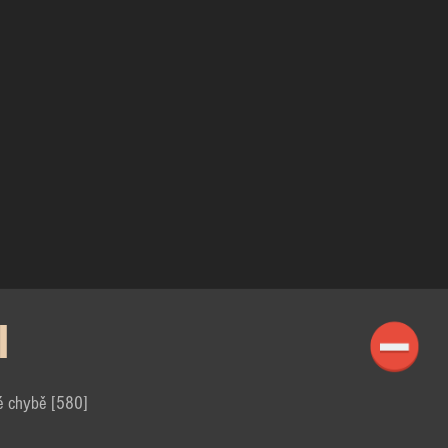
I
é chybě [580]