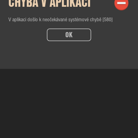
CHYBA V APLIKACI
V aplikaci došlo k neočekávané systémové chybě [580]
OK