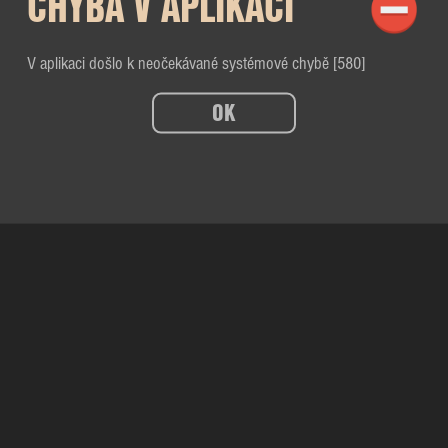
CHYBA V APLIKACI
V aplikaci došlo k neočekávané systémové chybě [580]
OK