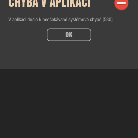
CHYBA V APLIKACI
V aplikaci došlo k neočekávané systémové chybě [580]
OK