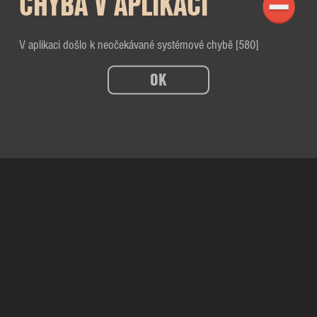
CHYBA V APLIKACI
V aplikaci došlo k neočekávané systémové chybě [580]
OK