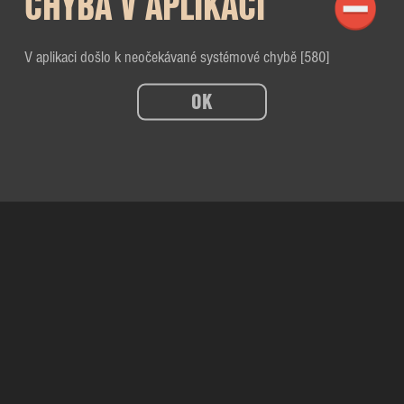
CHYBA V APLIKACI
V aplikaci došlo k neočekávané systémové chybě [580]
OK