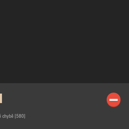
I
é chybě [580]