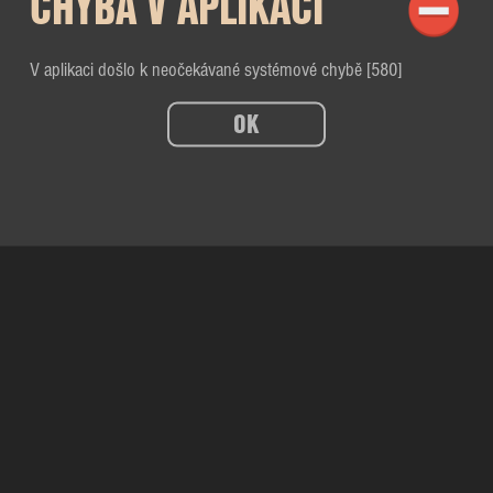
CHYBA V APLIKACI
V aplikaci došlo k neočekávané systémové chybě [580]
OK