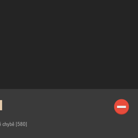
I
é chybě [580]