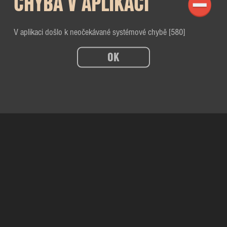
CHYBA V APLIKACI
V aplikaci došlo k neočekávané systémové chybě [580]
OK