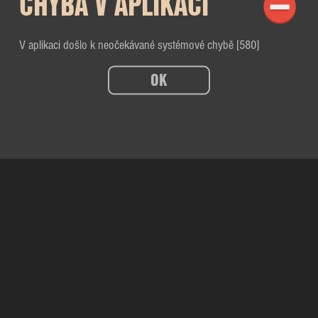
CHYBA V APLIKACI
V aplikaci došlo k neočekávané systémové chybě [580]
OK