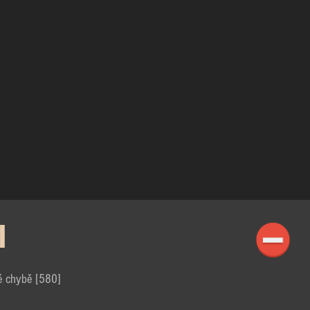
I
é chybě [580]