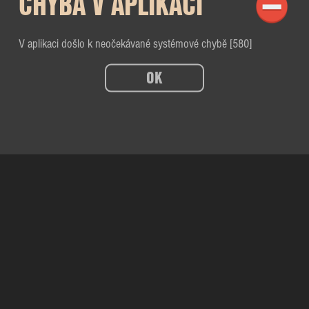
CHYBA V APLIKACI
V aplikaci došlo k neočekávané systémové chybě [580]
OK