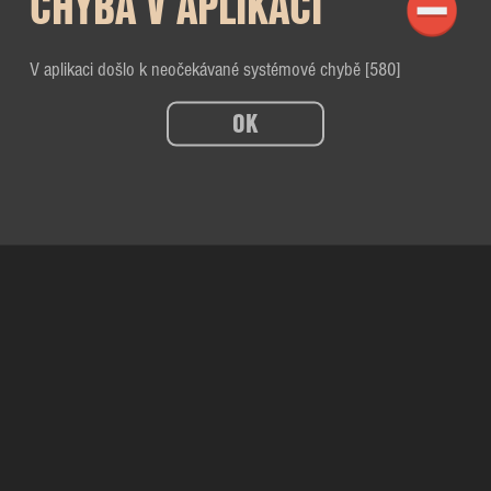
CHYBA V APLIKACI
V aplikaci došlo k neočekávané systémové chybě [580]
OK