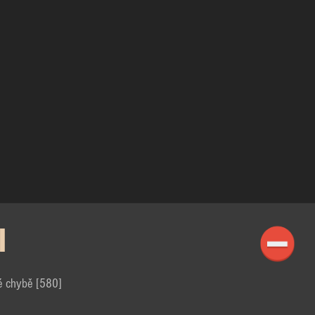
I
é chybě [580]