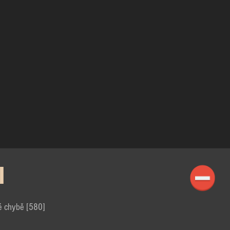
I
é chybě [580]