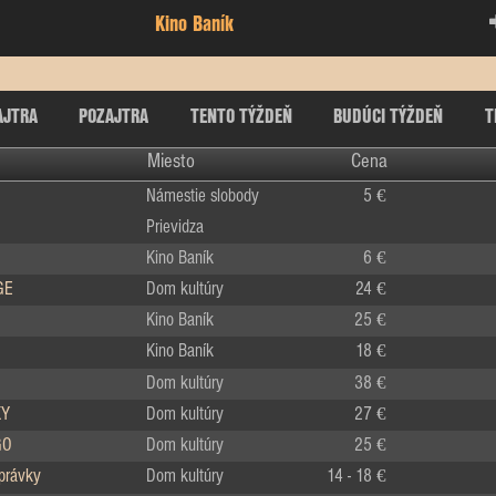
Kino Baník
AJTRA
POZAJTRA
TENTO TÝŽDEŇ
BUDÚCI TÝŽDEŇ
T
Miesto
Cena
Námestie slobody
5 €
Prievidza
Kino Baník
6 €
GE
Dom kultúry
24 €
Kino Baník
25 €
Kino Baník
18 €
Dom kultúry
38 €
KY
Dom kultúry
27 €
GO
Dom kultúry
25 €
zprávky
Dom kultúry
14 - 18 €