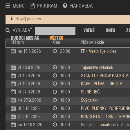
MENU
PROGRAM
NÁPOVEDA
Hlavný program
VOĽNÉ
DNES
Z
VYHĽADAŤ
BUDÚCI MESIAC
VŠETKO
Dátum
Čas
Názov akcie
so 15.8.2026
20:00
FP - Mesto žije oldies
st 26.8.2026
18:00
Tajomstvo sýkoriek
št 10.9.2026
19:00
STAND-UP SHOW BACKSTA
st 16.9.2026
19:00
KAREL PLÍHAL - RECITÁL
št 24.9.2026
19:00
SILNÉ REČI
ne 27.9.2026
19:00
Švýcarsko
št 8.10.2026
19:00
PIVO, PLIENKY, PODPRSEN
pi 9.10.2026
19:00
KONCERTNÉ TURNÉ TRIAN
so 17.10.2026
10:00
Smejko a Tanculienka - Z ro