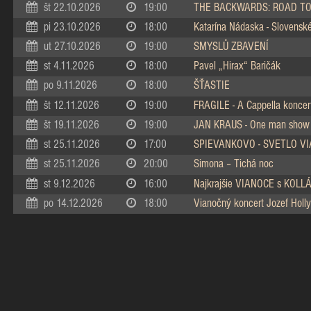
št 22.10.2026
19:00
THE BACKWARDS: ROAD TO
pi 23.10.2026
18:00
Katarína Nádaska - Slovenské 
ut 27.10.2026
19:00
SMYSLŮ ZBAVENÍ
st 4.11.2026
18:00
Pavel „Hirax“ Baričák
po 9.11.2026
18:00
ŠŤASTIE
št 12.11.2026
19:00
FRAGILE - A Cappella koncer
št 19.11.2026
19:00
JAN KRAUS - One man show
st 25.11.2026
17:00
SPIEVANKOVO - SVETLO V
st 25.11.2026
20:00
Simona – Tichá noc
st 9.12.2026
16:00
Najkrajšie VIANOCE s KOL
po 14.12.2026
18:00
Vianočný koncert Jozef Holly