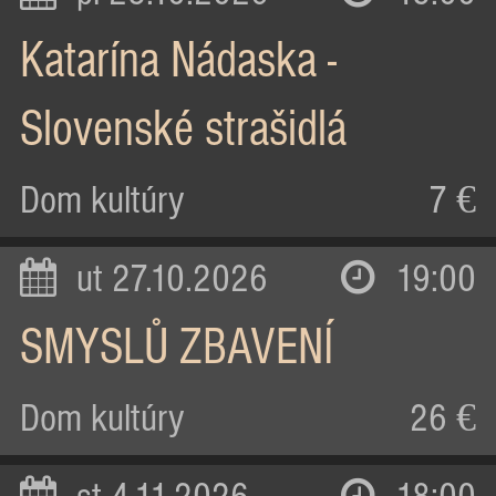
Katarína Nádaska -
Slovenské strašidlá
Dom kultúry
7 €
ut 27.10.2026
19:00
SMYSLŮ ZBAVENÍ
Dom kultúry
26 €