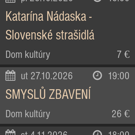
Katarína Nádaska -
Slovenské strašidlá
Dom kultúry
7 €
ut 27.10.2026
19:00
SMYSLŮ ZBAVENÍ
Dom kultúry
26 €