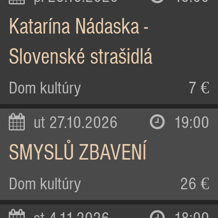
Katarína Nádaska -
Slovenské strašidlá
Dom kultúry
7 €
ut 27.10.2026
19:00
SMYSLŮ ZBAVENÍ
Dom kultúry
26 €